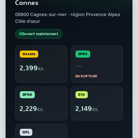
Cannes
06800 Cagnes-sur-mer · région Provence Alpes
Côte d'azur
Ouvert maintenant
Gazole
SP95
—
2,399
€/L
EN RUPTURE
SP98
E10
2,229
2,149
€/L
€/L
GPL