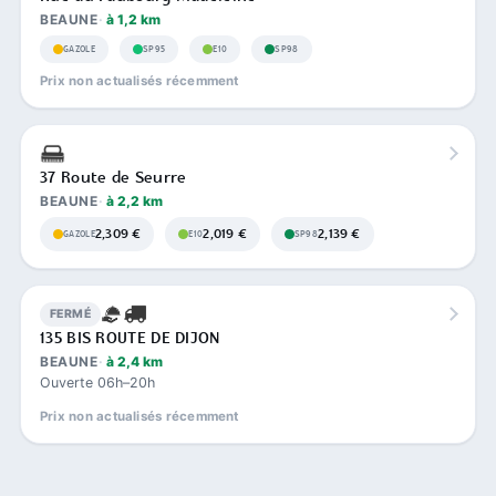
BEAUNE
à 1,2 km
GAZOLE
SP95
E10
SP98
Prix non actualisés récemment
37 Route de Seurre
BEAUNE
à 2,2 km
2,309 €
2,019 €
2,139 €
GAZOLE
E10
SP98
FERMÉ
135 BIS ROUTE DE DIJON
BEAUNE
à 2,4 km
Ouverte 06h–20h
Prix non actualisés récemment