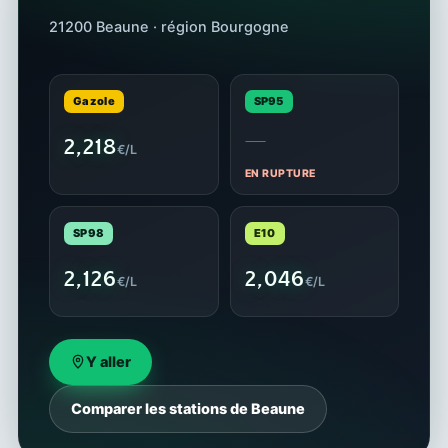
21200 Beaune · région Bourgogne
Gazole
SP95
—
2,218
€/L
EN RUPTURE
SP98
E10
2,126
2,046
€/L
€/L
Y aller
Comparer les stations de Beaune