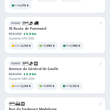
2,179 €
SP98
FERMÉ
78 Route de Pommard
BEAUNE
à 0,9 km
Ouverte 07h–20h
2,250 €
1,990 €
1,990 €
GAZOLE
E10
SP98
FERMÉ
Avenue du Général de Gaulle
BEAUNE
à 0,9 km
Ouverte 08h–20h
2,265 €
1,970 €
2,153 €
GAZOLE
E10
SP98
Rue du Faubourg Madeleine