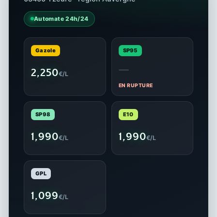
Automate 24h/24
Gazole
SP95
—
2,250
€/L
EN RUPTURE
SP98
E10
1,990
1,990
€/L
€/L
GPL
1,099
€/L