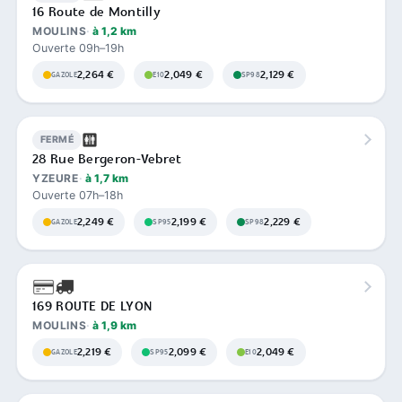
16 Route de Montilly
MOULINS
à 1,2 km
Ouverte 09h–19h
2,264 €
2,049 €
2,129 €
GAZOLE
E10
SP98
FERMÉ
28 Rue Bergeron-Vebret
YZEURE
à 1,7 km
Ouverte 07h–18h
2,249 €
2,199 €
2,229 €
GAZOLE
SP95
SP98
169 ROUTE DE LYON
MOULINS
à 1,9 km
2,219 €
2,099 €
2,049 €
GAZOLE
SP95
E10