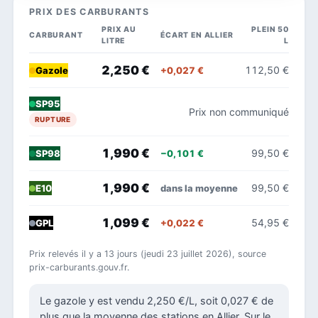
PRIX DES CARBURANTS
PRIX AU
PLEIN 50
CARBURANT
ÉCART EN ALLIER
LITRE
L
2,250 €
112,50 €
+0,027 €
Gazole
SP95
Prix non communiqué
RUPTURE
1,990 €
99,50 €
−0,101 €
SP98
1,990 €
99,50 €
dans la moyenne
E10
1,099 €
54,95 €
+0,022 €
GPL
Prix relevés il y a 13 jours (jeudi 23 juillet 2026), source
prix-carburants.gouv.fr.
Le gazole y est vendu 2,250 €/L, soit 0,027 € de
plus que la moyenne des stations en Allier. Sur le