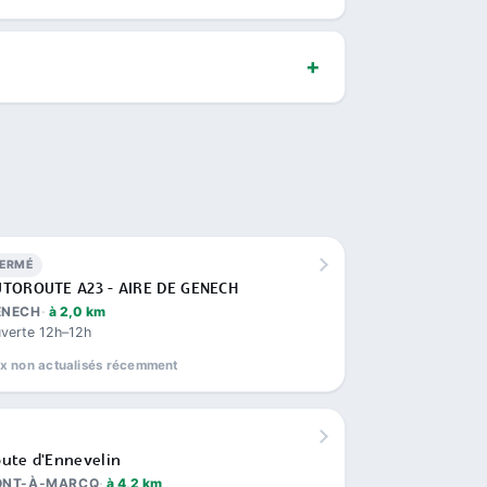
FERMÉ
TOROUTE A23 - AIRE DE GENECH
ENECH
à 2,0 km
verte 12h–12h
ix non actualisés récemment
ute d'Ennevelin
ONT-À-MARCQ
à 4,2 km