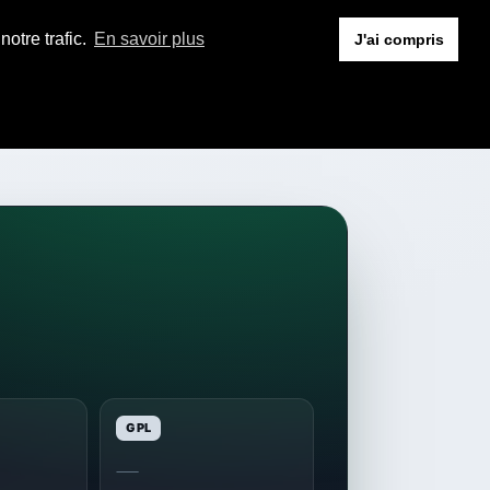
otre trafic.
En savoir plus
J'ai compris
GPL
—