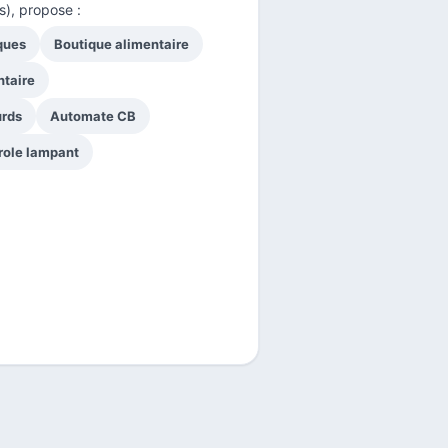
s), propose :
iques
Boutique alimentaire
ntaire
urds
Automate CB
role lampant