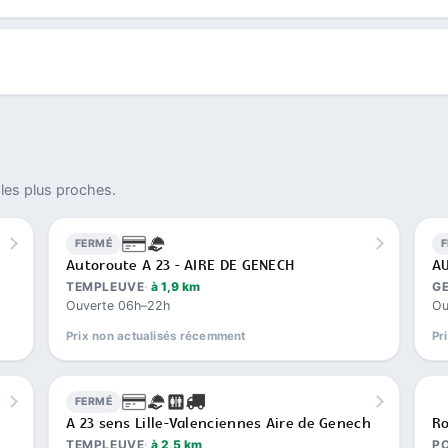
les plus proches.
FERMÉ
Autoroute A 23 - AIRE DE GENECH
AU
TEMPLEUVE
à 1,9 km
G
Ouverte 06h–22h
Ou
Prix non actualisés récemment
Pr
FERMÉ
A 23 sens Lille-Valenciennes Aire de Genech
Ro
TEMPLEUVE
à 2,5 km
P