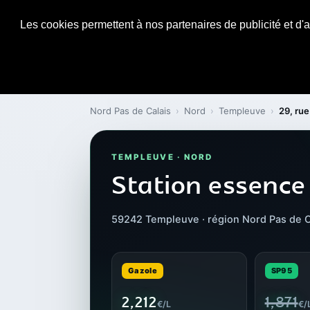
Les cookies permettent à nos partenaires de publicité et d'a
Nord Pas de Calais
›
Nord
›
Templeuve
›
29, ru
TEMPLEUVE · NORD
Station essence
59242 Templeuve · région Nord Pas de C
Gazole
SP95
2,212
1,871
€/L
€/