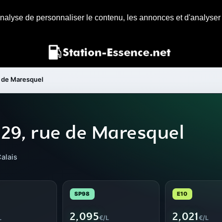
nalyse de personnaliser le contenu, les annonces et d'analyser n
e de Maresquel
 29, rue de Maresquel
alais
SP98
E10
2,095
2,021
L
€/L
€/L