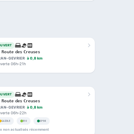
OUVERT
 Route des Creuses
RAN-GEVRIER
à 0,8 km
verte 06h–21h
OUVERT
 Route des Creuses
RAN-GEVRIER
à 0,8 km
verte 06h–22h
GAZOLE
E10
SP98
ix non actualisés récemment