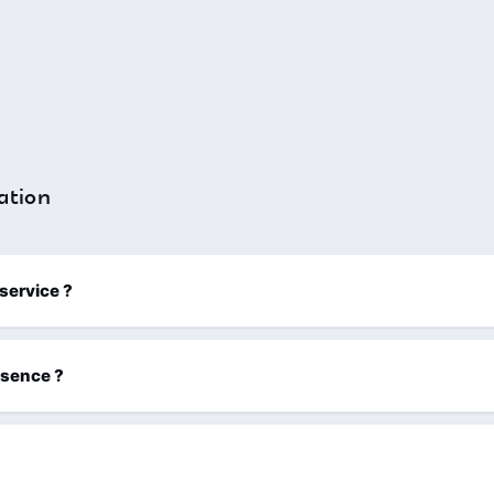
ation
 service ?
ssence ?