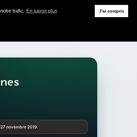
otre trafic.
En savoir plus
J'ai compris
ines
di 27 novembre 2019.