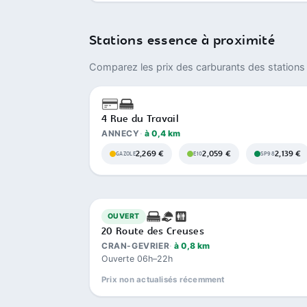
Stations essence à proximité
Comparez les prix des carburants des stations 
4 Rue du Travail
ANNECY
à 0,4 km
2,269 €
2,059 €
2,139 €
GAZOLE
E10
SP98
OUVERT
20 Route des Creuses
CRAN-GEVRIER
à 0,8 km
Ouverte 06h–22h
Prix non actualisés récemment