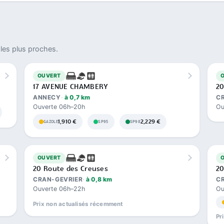
les plus proches.
OUVERT
17 AVENUE CHAMBERY
20
ANNECY
à 0,7 km
C
Ouverte 06h–20h
Ou
1,910 €
2,229 €
GAZOLE
SP95
SP98
OUVERT
20 Route des Creuses
20
CRAN-GEVRIER
à 0,8 km
C
Ouverte 06h–22h
Ou
Prix non actualisés récemment
Pr