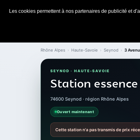
Les cookies permettent à nos partenaires de publicité et d'a
Rhône Alpes
›
Haute-Savoie
›
Seynod
›
3 Avenu
SEYNOD · HAUTE-SAVOIE
Station essence
74600 Seynod · région Rhône Alpes
Ouvert maintenant
Cette station n'a pas transmis de prix réc