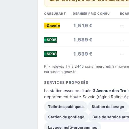
CARBURANT
DERNIER PRIX CONNU
ÉCAR
1,519 €
—
Gazole
1,589 €
—
SP95
1,639 €
—
SP98
Prix relevés il y a 2445 jours (mercredi 27 nove
carburants.gouv.fr.
SERVICES PROPOSÉS
La station essence située
3 Avenue des Troi
département Haute-Savoie
(région Rhône Alp
Toilettes publiques
Station de lavage
Station de gonflage
Baie de service aut
Lavage multi-programmes