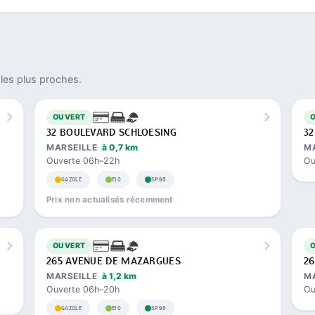
les plus proches.
OUVERT
32 BOULEVARD SCHLOESING
32
MARSEILLE
à 0,7 km
M
Ouverte 06h–22h
Ou
GAZOLE
E10
SP98
Prix non actualisés récemment
OUVERT
265 AVENUE DE MAZARGUES
26
MARSEILLE
à 1,2 km
M
Ouverte 06h–20h
Ou
GAZOLE
E10
SP98