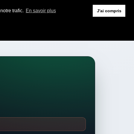
otre trafic.
En savoir plus
J'ai compris