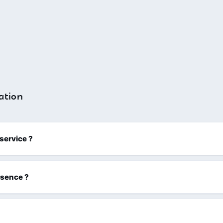
ation
 service ?
ssence ?