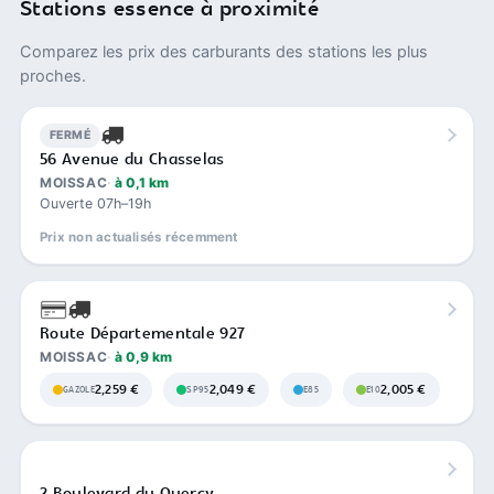
Stations essence à proximité
Comparez les prix des carburants des stations les plus
proches.
FERMÉ
56 Avenue du Chasselas
MOISSAC
à 0,1 km
Ouverte 07h–19h
Prix non actualisés récemment
Route Départementale 927
MOISSAC
à 0,9 km
2,259 €
2,049 €
2,005 €
GAZOLE
SP95
E85
E10
2 Boulevard du Quercy