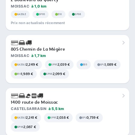
MOISSAC
à 1,0 km
GAZOLE
SP95
E10
SP98
Prix non actualisés récemment
805 Chemin de La Mégère
MOISSAC
à 1,7 km
2,249 €
2,039 €
1,089 €
GAZOLE
SP95
E85
GPL
1,989 €
2,099 €
E10
SP98
1400 route de Moissac
CASTELSARRASIN
à 5,5 km
2,241 €
2,038 €
0,759 €
GAZOLE
SP95
GPL
2,087 €
SP98