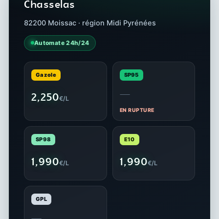
Chasselas
82200 Moissac · région Midi Pyrénées
Automate 24h/24
Gazole
SP95
—
2,250
€/L
EN RUPTURE
SP98
E10
1,990
1,990
€/L
€/L
GPL
—