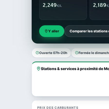
2,249
2,189
€/L
€
Y aller
Comparer les stations
Ouverte 07h–20h
Fermée le dimanch
Stations & services à proximité de 
PRIX DES CARBURANTS