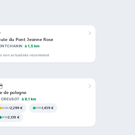
ute du Pont Jeanne Rose
ONTCHANIN
à 1,5 km
ix non actualisés récemment
e de pologne
E CREUSOT
à 6,1 km
2,299 €
1,439 €
GAZOLE
SP95
2,139 €
SP98