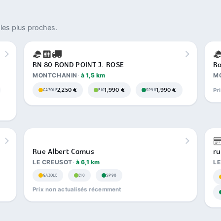
les plus proches.
RN 80 ROND POINT J. ROSE
Ro
MONTCHANIN
à 1,5 km
M
2,250 €
1,990 €
1,990 €
Pr
GAZOLE
E10
SP98
Rue Albert Camus
ru
LE CREUSOT
à 6,1 km
L
GAZOLE
E10
SP98
Prix non actualisés récemment