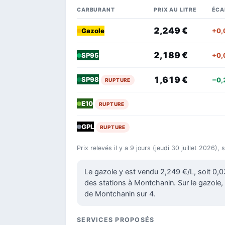
CARBURANT
PRIX AU LITRE
ÉCA
2,249 €
+0,
Gazole
2,189 €
+0,
SP95
1,619 €
SP98
−0,
RUPTURE
E10
RUPTURE
GPL
RUPTURE
Prix relevés il y a 9 jours (jeudi 30 juillet 2026),
Le gazole y est vendu 2,249 €/L, soit 0,
des stations à Montchanin. Sur le gazole, 
de Montchanin sur 4.
SERVICES PROPOSÉS