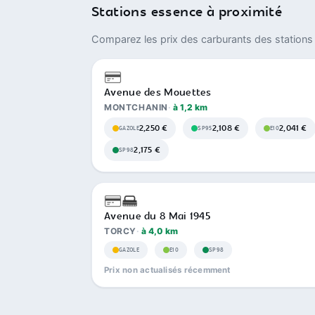
Stations essence à proximité
Comparez les prix des carburants des stations 
Avenue des Mouettes
MONTCHANIN
à 1,2 km
2,250 €
2,108 €
2,041 €
GAZOLE
SP95
E10
2,175 €
SP98
Avenue du 8 Mai 1945
TORCY
à 4,0 km
GAZOLE
E10
SP98
Prix non actualisés récemment