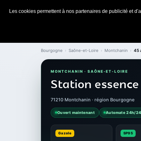
Les cookies permettent à nos partenaires de publicité et d'a
Bourgogne
›
Saône-et-Loire
›
Montchanin
›
45 
MONTCHANIN · SAÔNE-ET-LOIRE
Station essence
71210 Montchanin · région Bourgogne
Ouvert maintenant
Automate 24h/2
Gazole
SP95