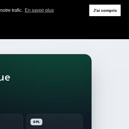
otre trafic.
En savoir plus
J'ai compris
ue
GPL