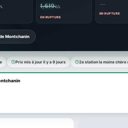
—
1,619
/L
€/L
EN RUPTURE
EN RUPTURE
 de Montchanin
e
Prix mis à jour il y a 9 jours
2e station la moins chère
Montchanin