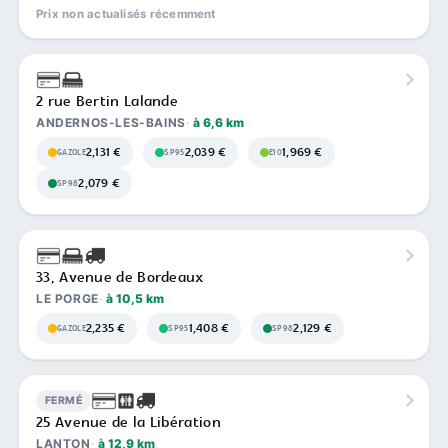
Prix non actualisés récemment
2 rue Bertin Lalande
ANDERNOS-LES-BAINS
à 6,6 km
2,131 €
2,039 €
1,969 €
GAZOLE
SP95
E10
2,079 €
SP98
33, Avenue de Bordeaux
LE PORGE
à 10,5 km
2,235 €
1,408 €
2,129 €
GAZOLE
SP95
SP98
FERMÉ
25 Avenue de la Libération
LANTON
à 12,9 km