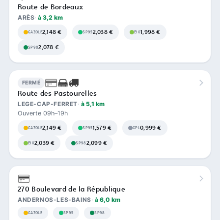
Route de Bordeaux
ARÈS
à 3,2 km
2,148 €
2,038 €
1,998 €
GAZOLE
SP95
E10
2,078 €
SP98
FERMÉ
Route des Pastourelles
LEGE-CAP-FERRET
à 5,1 km
Ouverte 09h–19h
2,149 €
1,579 €
0,999 €
GAZOLE
SP95
GPL
2,039 €
2,099 €
E10
SP98
270 Boulevard de la République
ANDERNOS-LES-BAINS
à 6,0 km
GAZOLE
SP95
SP98