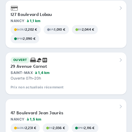
127 Boulevard Lobau
NANCY
à 1,1 km
2,202 €
1,010 €
2,044 €
GAZOLE
GPL
E10
2,090 €
SP98
OUVERT
29 Avenue Carnot
SAINT-MAX
à 1,4 km
Ouverte 07h–20h
Prix non actualisés récemment
47 Boulevard Jean Jaurès
NANCY
à 1,5 km
2,231 €
2,036 €
2,116 €
GAZOLE
E10
SP98