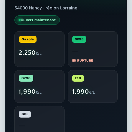
54000 Nancy · région Lorraine
Ouvert maintenant
Gazole
SP95
—
2,250
€/L
EN RUPTURE
SP98
E10
1,990
1,990
€/L
€/L
GPL
—