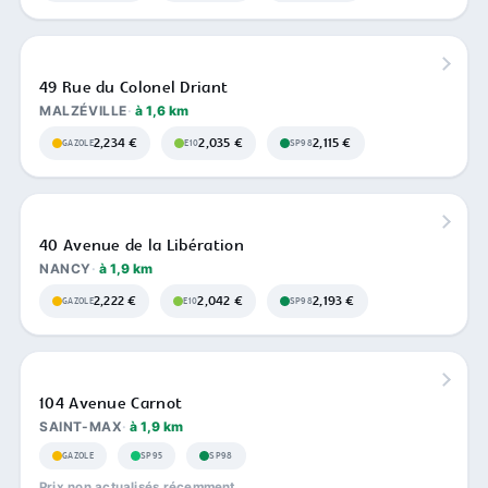
49 Rue du Colonel Driant
MALZÉVILLE
à 1,6 km
2,234 €
2,035 €
2,115 €
GAZOLE
E10
SP98
40 Avenue de la Libération
NANCY
à 1,9 km
2,222 €
2,042 €
2,193 €
GAZOLE
E10
SP98
104 Avenue Carnot
SAINT-MAX
à 1,9 km
GAZOLE
SP95
SP98
Prix non actualisés récemment