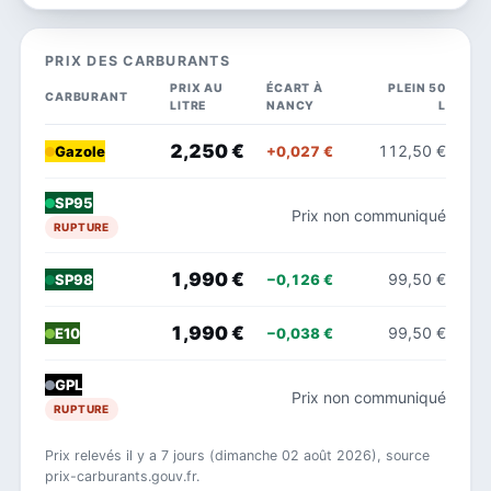
PRIX DES CARBURANTS
PRIX AU
ÉCART À
PLEIN 50
CARBURANT
LITRE
NANCY
L
2,250 €
112,50 €
+0,027 €
Gazole
SP95
Prix non communiqué
RUPTURE
1,990 €
99,50 €
−0,126 €
SP98
1,990 €
99,50 €
−0,038 €
E10
GPL
Prix non communiqué
RUPTURE
Prix relevés il y a 7 jours (dimanche 02 août 2026), source
prix-carburants.gouv.fr.