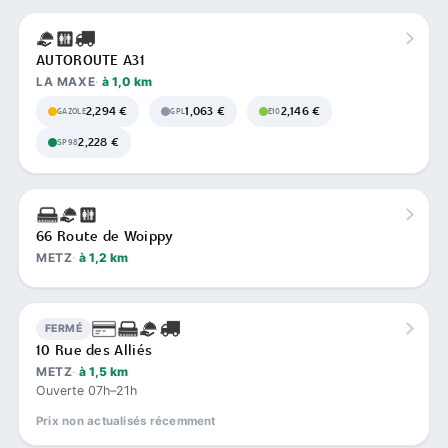
AUTOROUTE A31
LA MAXE
à 1,0 km
2,294 €
1,063 €
2,146 €
GAZOLE
GPL
E10
2,228 €
SP98
66 Route de Woippy
METZ
à 1,2 km
FERMÉ
10 Rue des Alliés
METZ
à 1,5 km
Ouverte 07h–21h
Prix non actualisés récemment