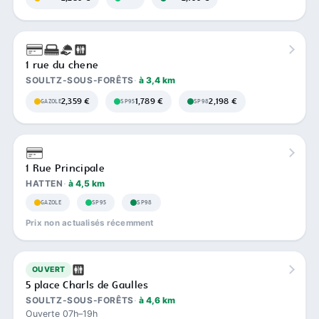
1 rue du chene
SOULTZ-SOUS-FORÊTS
à 3,4 km
2,359 €
1,789 €
2,198 €
GAZOLE
SP95
SP98
1 Rue Principale
HATTEN
à 4,5 km
GAZOLE
SP95
SP98
Prix non actualisés récemment
OUVERT
5 place Charls de Gaulles
SOULTZ-SOUS-FORÊTS
à 4,6 km
Ouverte 07h–19h