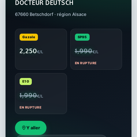
DOCTEUR DEUTSCH
67660 Betschdorf · région Alsace
Gazole
SP95
2,250
1,990
€/L
€/L
EN RUPTURE
E10
1,990
€/L
EN RUPTURE
Y aller