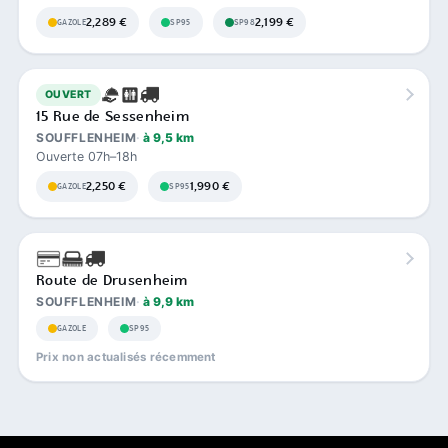
2,289 €
2,199 €
GAZOLE
SP95
SP98
OUVERT
15 Rue de Sessenheim
SOUFFLENHEIM
à 9,5 km
Ouverte 07h–18h
2,250 €
1,990 €
GAZOLE
SP95
Route de Drusenheim
SOUFFLENHEIM
à 9,9 km
GAZOLE
SP95
Prix non actualisés récemment