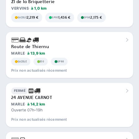
ZI de la Briquetterie
VERVINS
à 1,0 km
2,219 €
1,436 €
2,175 €
GAZOLE
SP95
SP98
Route de Thiernu
MARLE
à 13,9 km
GAZOLE
E10
SP98
Prix non actualisés récemment
FERMÉ
24 AVENUE CARNOT
MARLE
à 14,2 km
Ouverte 07h–19h
Prix non actualisés récemment