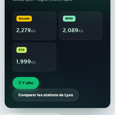
Gazole
SP98
2,279
2,089
€/L
€/L
E10
1,999
€/L
Y aller
Comparer les stations de Lyon