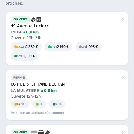
proches.
OUVERT
44 Avenue Leclerc
LYON
à 0,6 km
Ouverte 06h–21h
2,289 €
2,149 €
1,095 €
GAZOLE
SP95
GPL
2,199 €
SP98
FERMÉ
66 RUE STEPHANE DECHANT
LA MULATIERE
à 0,9 km
Ouverte 12h–12h
GAZOLE
E10
SP98
Prix non actualisés récemment
OUVERT