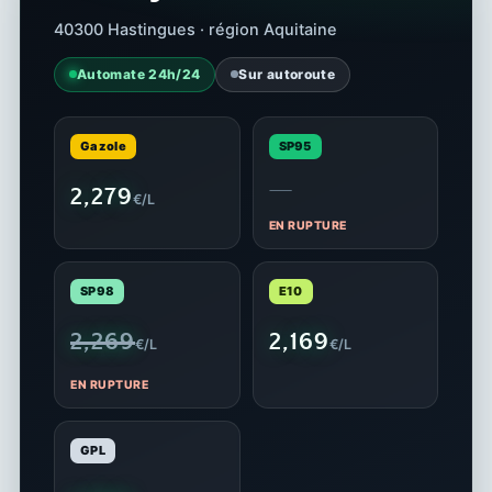
40300 Hastingues · région Aquitaine
Automate 24h/24
Sur autoroute
Gazole
SP95
—
2,279
€/L
EN RUPTURE
SP98
E10
2,269
2,169
€/L
€/L
EN RUPTURE
GPL