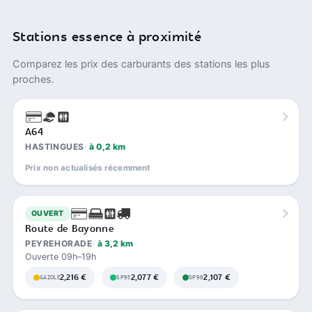
Stations essence à proximité
Comparez les prix des carburants des stations les plus
proches.
A64
HASTINGUES
à 0,2 km
Prix non actualisés récemment
OUVERT
Route de Bayonne
PEYREHORADE
à 3,2 km
Ouverte 09h–19h
2,216 €
2,077 €
2,107 €
GAZOLE
SP95
SP98