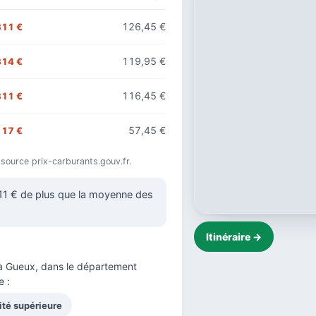
126,45 €
311 €
119,95 €
314 €
116,45 €
311 €
57,45 €
117 €
 source prix-carburants.gouv.fr.
311 € de plus que la moyenne des
Itinéraire →
 Gueux, dans le
département
 :
ité supérieure