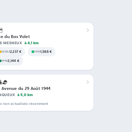
e du Bas Volet
ES MESNEUX
à 4,1 km
2,237 €
1,588 €
GAZOLE
SP95
2,144 €
SP98
 Avenue du 29 Août 1944
INQUEUX
à 5,0 km
ix non actualisés récemment