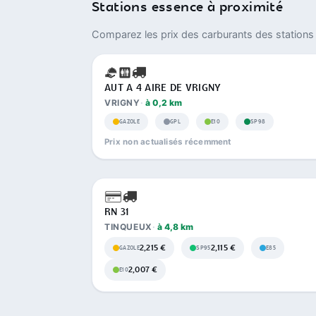
Stations essence à proximité
Comparez les prix des carburants des stations 
AUT A 4 AIRE DE VRIGNY
VRIGNY
à 0,2 km
GAZOLE
GPL
E10
SP98
Prix non actualisés récemment
RN 31
TINQUEUX
à 4,8 km
2,215 €
2,115 €
GAZOLE
SP95
E85
2,007 €
E10