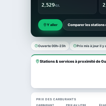
2,529
2
€/L
Y aller
Comparer les stations
Ouverte 00h–23h
Prix mis à jour il y 
Stations & services à proximité de G
PRIX DES CARBURANTS
CARBURANT
PRIX AU LITRE
ÉCA