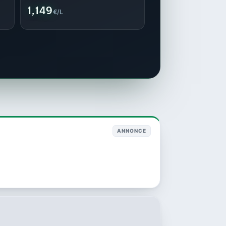
1,149
€/L
ANNONCE