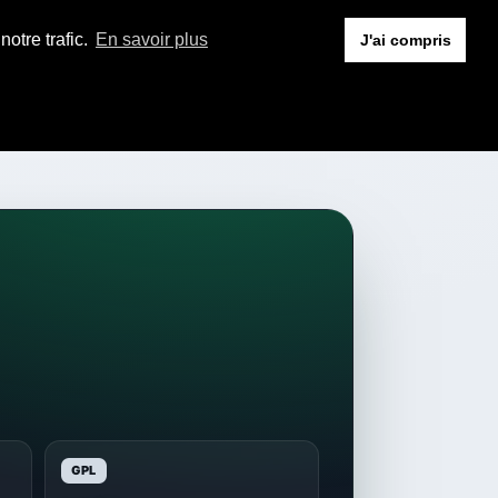
otre trafic.
En savoir plus
J'ai compris
GPL