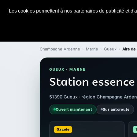
Les cookies permettent à nos partenaires de publicité et d'a
Champagne Ardenne
›
Marne
›
Gueux
›
Aire de
GUEUX · MARNE
Station essence
51390 Gueux · région Champagne Arde
Ouvert maintenant
Sur autoroute
Gazole