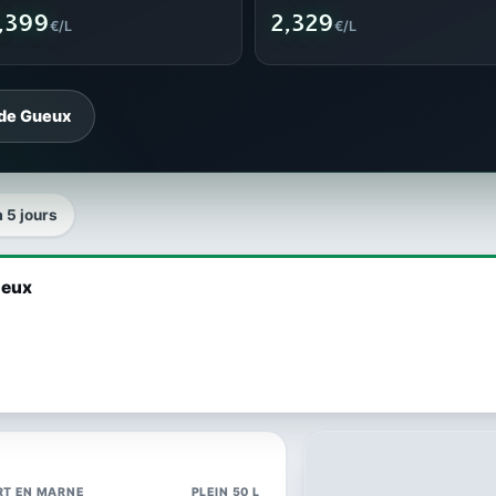
,399
2,329
€/L
€/L
 de Gueux
a 5 jours
ueux
RT EN MARNE
PLEIN 50 L