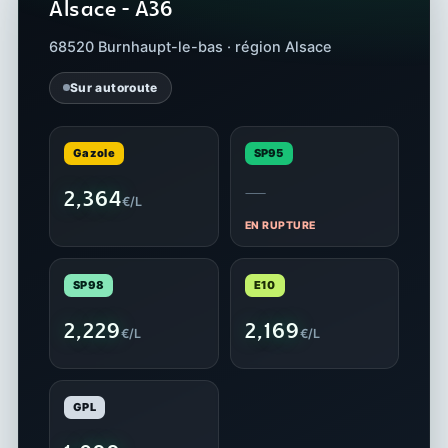
Alsace - A36
68520 Burnhaupt-le-bas · région Alsace
Sur autoroute
Gazole
SP95
—
2,364
€/L
EN RUPTURE
SP98
E10
2,229
2,169
€/L
€/L
GPL