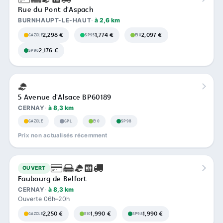
Rue du Pont d'Aspach
BURNHAUPT-LE-HAUT
à 2,6 km
2,298 €
1,774 €
2,097 €
GAZOLE
SP95
E10
2,176 €
SP98
5 Avenue d'Alsace BP60189
CERNAY
à 8,3 km
GAZOLE
GPL
E10
SP98
Prix non actualisés récemment
OUVERT
Faubourg de Belfort
CERNAY
à 8,3 km
Ouverte 06h–20h
2,250 €
1,990 €
1,990 €
GAZOLE
E10
SP98