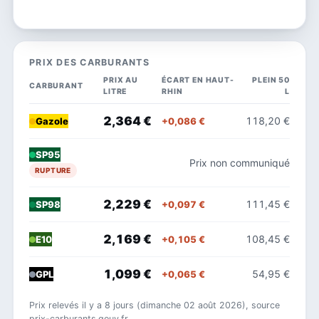
PRIX DES CARBURANTS
PRIX AU
ÉCART EN HAUT-
PLEIN 50
CARBURANT
LITRE
RHIN
L
2,364 €
118,20 €
+0,086 €
Gazole
SP95
Prix non communiqué
RUPTURE
2,229 €
111,45 €
+0,097 €
SP98
2,169 €
108,45 €
+0,105 €
E10
1,099 €
54,95 €
+0,065 €
GPL
Prix relevés il y a 8 jours (dimanche 02 août 2026), source
prix-carburants.gouv.fr.