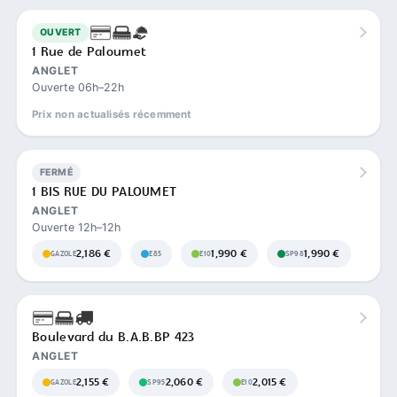
OUVERT
1 Rue de Paloumet
ANGLET
Ouverte 06h–22h
Prix non actualisés récemment
FERMÉ
1 BIS RUE DU PALOUMET
ANGLET
Ouverte 12h–12h
2,186 €
1,990 €
1,990 €
GAZOLE
E85
E10
SP98
Boulevard du B.A.B.BP 423
ANGLET
2,155 €
2,060 €
2,015 €
GAZOLE
SP95
E10