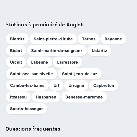
Stations à proximité de Anglet
Biarritz
Saint-pierre-d'irube
Tarnos
Bayonne
Bidart
Saint-martin-de-seignanx
Ustaritz
Urcuit
Labenne
Larressore
Saint-pee-sur-nivelle
Saint-jean-de-luz
Cambo-les-bains
Urt
Urrugne
Capbreton
Itxassou
Hasparren
Benesse-maremne
Soorts-hossegor
Questions fréquentes