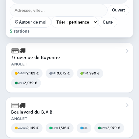
Ouvert
Autour de moi
Carte
5
stations
77 avenue de Bayonne
ANGLET
2,189 €
0,875 €
1,999 €
GAZOLE
GPL
E10
2,079 €
SP98
Boulevard du B.A.B.
ANGLET
2,149 €
1,516 €
2,079 €
GAZOLE
SP95
E85
SP98