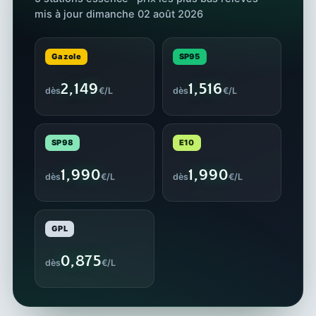
mis à jour dimanche 02 août 2026
Gazole
SP95
2,149
1,516
dès
€/L
dès
€/L
SP98
E10
1,990
1,990
dès
€/L
dès
€/L
GPL
0,875
dès
€/L