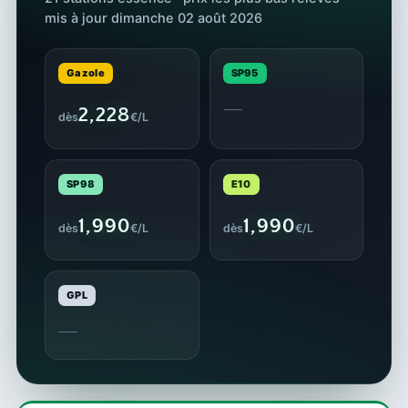
mis à jour dimanche 02 août 2026
Gazole
SP95
—
2,228
dès
€/L
SP98
E10
1,990
1,990
dès
€/L
dès
€/L
GPL
—