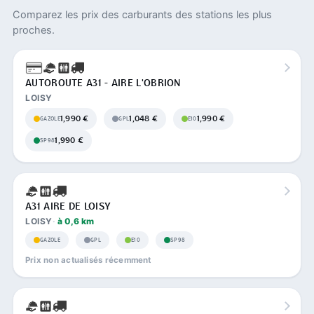
Comparez les prix des carburants des stations les plus
proches.
AUTOROUTE A31 - AIRE L'OBRION
LOISY
1,990 €
1,048 €
1,990 €
GAZOLE
GPL
E10
1,990 €
SP98
A31 AIRE DE LOISY
LOISY
à 0,6 km
GAZOLE
GPL
E10
SP98
Prix non actualisés récemment