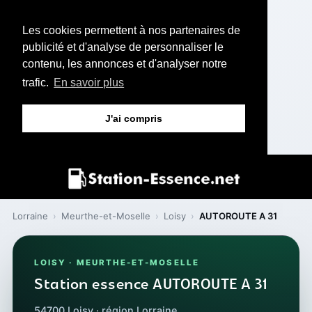
Les cookies permettent à nos partenaires de
publicité et d'analyse de personnaliser le
contenu, les annonces et d'analyser notre
trafic.
En savoir plus
J'ai compris
Lorraine
›
Meurthe-et-Moselle
›
Loisy
›
AUTOROUTE A 31
LOISY · MEURTHE-ET-MOSELLE
Station essence AUTOROUTE A 31
54700 Loisy · région Lorraine