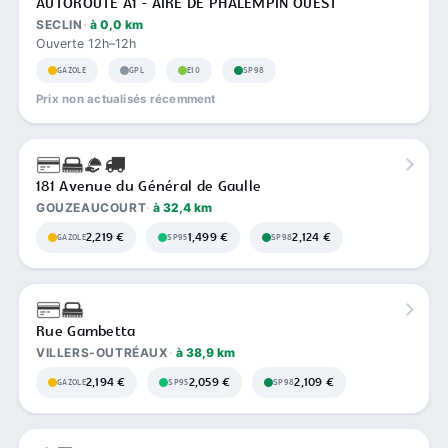
AUTOROUTE A1 - AIRE DE PHALEMPIN OUEST
SECLIN
à 0,0 km
Ouverte 12h–12h
GAZOLE
GPL
E10
SP98
Prix non actualisés récemment
181 Avenue du Général de Gaulle
GOUZEAUCOURT
à 32,4 km
2,219 €
1,499 €
2,124 €
GAZOLE
SP95
SP98
Rue Gambetta
VILLERS-OUTRÉAUX
à 38,9 km
2,194 €
2,059 €
2,109 €
GAZOLE
SP95
SP98