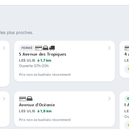
les plus proches.
FERMÉ
5 Avenue des Tropiques
4 
LES ULIS
à 1,7 km
LE
Ouverte 07h–20h
Prix non actualisés récemment
Avenue d'Océanie
1 
LES ULIS
à 1,8 km
LE
Ou
Prix non actualisés récemment