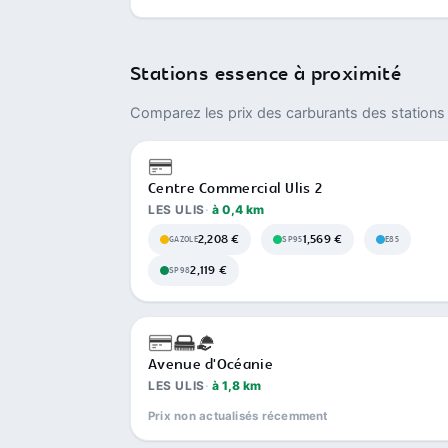
Stations essence à proximité
Comparez les prix des carburants des stations 
Centre Commercial Ulis 2
LES ULIS
à 0,4 km
2,208 €
1,569 €
GAZOLE
SP95
E85
2,119 €
SP98
Avenue d'Océanie
LES ULIS
à 1,8 km
Prix non actualisés récemment