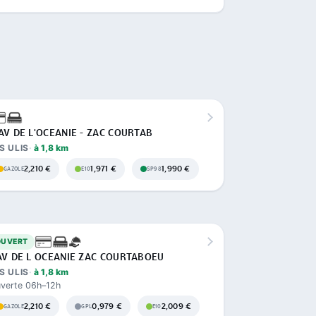
AV DE L'OCEANIE - ZAC COURTAB
S ULIS
à 1,8 km
2,210 €
1,971 €
1,990 €
GAZOLE
E10
SP98
OUVERT
AV DE L OCEANIE ZAC COURTABOEU
S ULIS
à 1,8 km
verte 06h–12h
2,210 €
0,979 €
2,009 €
GAZOLE
GPL
E10