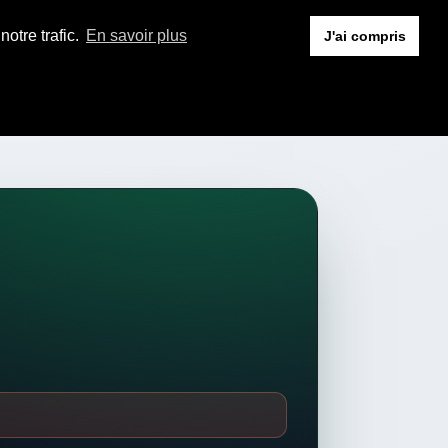
otre trafic.
En savoir plus
J'ai compris