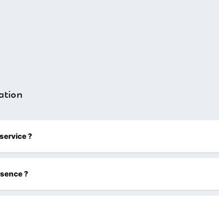
ation
 service ?
ssence ?