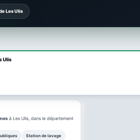
de Les Ulis
s Ulis
nnes
à Les Ulis, dans le
département
publiques
Station de lavage