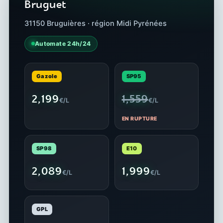
Bruguet
31150 Bruguières · région Midi Pyrénées
Automate 24h/24
Gazole
SP95
2,199
1,559
€/L
€/L
EN RUPTURE
SP98
E10
2,089
1,999
€/L
€/L
GPL