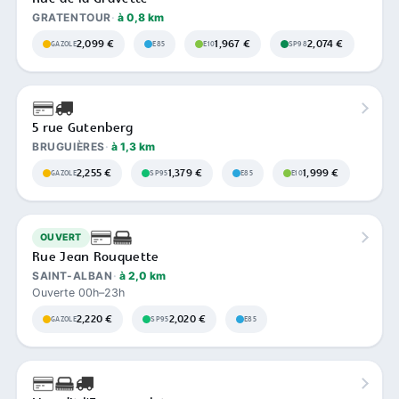
GRATENTOUR
à 0,8 km
2,099 €
1,967 €
2,074 €
GAZOLE
E85
E10
SP98
5 rue Gutenberg
BRUGUIÈRES
à 1,3 km
2,255 €
1,379 €
1,999 €
GAZOLE
SP95
E85
E10
OUVERT
Rue Jean Rouquette
SAINT-ALBAN
à 2,0 km
Ouverte 00h–23h
2,220 €
2,020 €
GAZOLE
SP95
E85