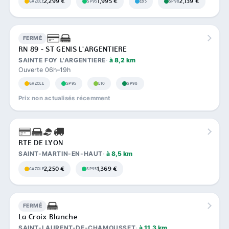
2,299 €
1,995 €
2,139 €
GAZOLE
SP95
E85
SP98
FERMÉ
RN 89 - ST GENIS L'ARGENTIERE
SAINTE FOY L'ARGENTIERE
à 8,2 km
Ouverte 06h–19h
GAZOLE
SP95
E10
SP98
Prix non actualisés récemment
RTE DE LYON
SAINT-MARTIN-EN-HAUT
à 8,5 km
2,250 €
1,369 €
GAZOLE
SP95
FERMÉ
La Croix Blanche
SAINT-LAURENT-DE-CHAMOUSSET
à 11,3 km