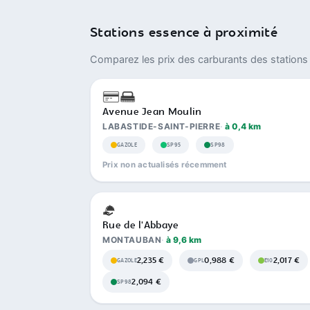
Stations essence à proximité
Comparez les prix des carburants des stations 
Avenue Jean Moulin
LABASTIDE-SAINT-PIERRE
à 0,4 km
GAZOLE
SP95
SP98
Prix non actualisés récemment
Rue de l'Abbaye
MONTAUBAN
à 9,6 km
2,235 €
0,988 €
2,017 €
GAZOLE
GPL
E10
2,094 €
SP98