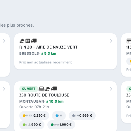
les plus proches.
R N 20 - AIRE DE NAUZE VERT
11
BRESSOLS
à 5,3 km
M
Prix non actualisés récemment
Pr
OUVERT
350 ROUTE DE TOULOUSE
35
MONTAUBAN
à 10,0 km
M
Ouverte 07h–21h
Ou
2,250 €
0,969 €
Pr
GAZOLE
E85
GPL
1,990 €
1,990 €
E10
SP98