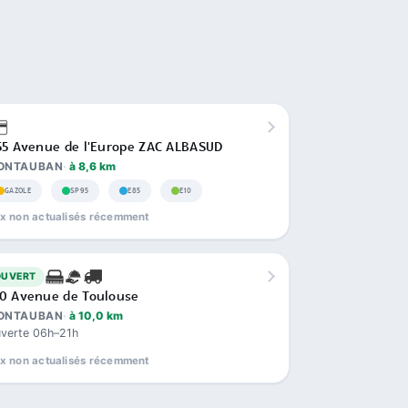
55 Avenue de l'Europe ZAC ALBASUD
ONTAUBAN
à 8,6 km
GAZOLE
SP95
E85
E10
ix non actualisés récemment
OUVERT
0 Avenue de Toulouse
ONTAUBAN
à 10,0 km
verte 06h–21h
ix non actualisés récemment