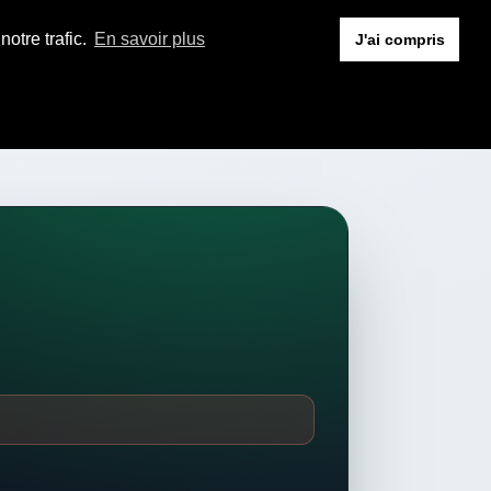
otre trafic.
En savoir plus
J'ai compris