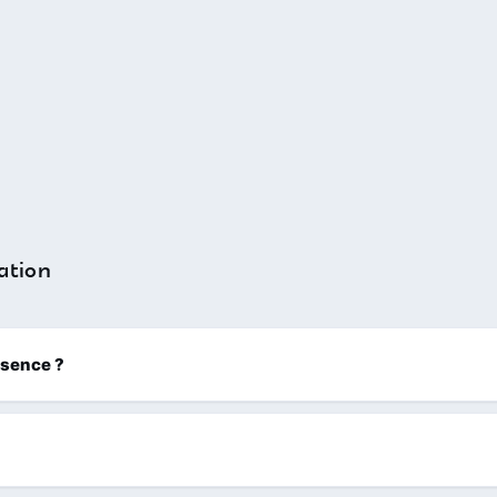
ation
ssence ?