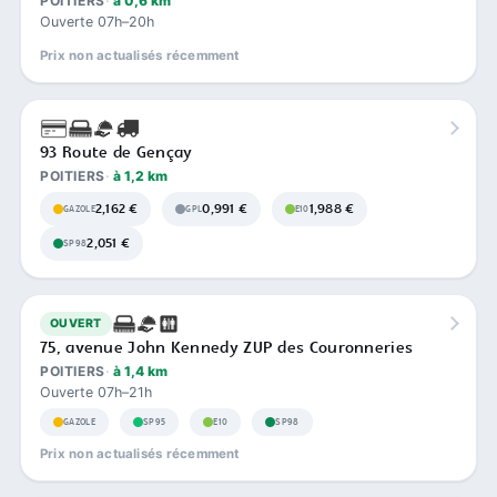
POITIERS
à 0,6 km
Ouverte 07h–20h
Prix non actualisés récemment
93 Route de Gençay
POITIERS
à 1,2 km
2,162 €
0,991 €
1,988 €
GAZOLE
GPL
E10
2,051 €
SP98
OUVERT
75, avenue John Kennedy ZUP des Couronneries
POITIERS
à 1,4 km
Ouverte 07h–21h
GAZOLE
SP95
E10
SP98
Prix non actualisés récemment