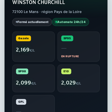
WINSTON CHURCHILL
72100 Le Mans · région Pays de la Loire
Fermé actuellement
Automate 24h/24
Gazole
SP95
—
2,169
€/L
EN RUPTURE
SP98
E10
2,099
2,029
€/L
€/L
GPL
—