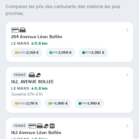
Comparez les prix des carburants des stations les plus
proches.
284 Avenue Léon Bollée
LE MANS
à 0,6 km
2,168 €
2,048 €
2,083 €
GAZOLE
SP95
SP98
FERMÉ
162, AVENUE BOLLEE
LE MANS
à 0,8 km
Ouverte 07h–21h
2,191 €
1,990 €
1,990 €
GAZOLE
E10
SP98
FERMÉ
162 Avenue Léon Bollée