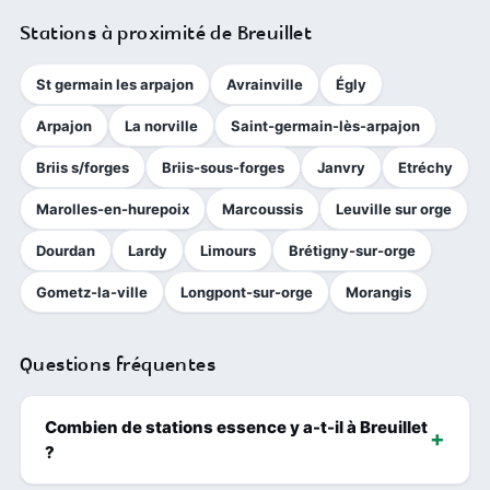
Stations à proximité de Breuillet
St germain les arpajon
Avrainville
Égly
Arpajon
La norville
Saint-germain-lès-arpajon
Briis s/forges
Briis-sous-forges
Janvry
Etréchy
Marolles-en-hurepoix
Marcoussis
Leuville sur orge
Dourdan
Lardy
Limours
Brétigny-sur-orge
Gometz-la-ville
Longpont-sur-orge
Morangis
Questions fréquentes
Combien de stations essence y a-t-il à Breuillet
?