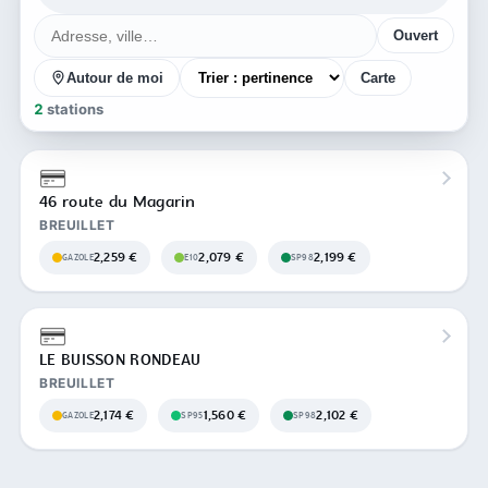
Ouvert
Autour de moi
Carte
2
stations
46 route du Magarin
BREUILLET
2,259 €
2,079 €
2,199 €
GAZOLE
E10
SP98
LE BUISSON RONDEAU
BREUILLET
2,174 €
1,560 €
2,102 €
GAZOLE
SP95
SP98