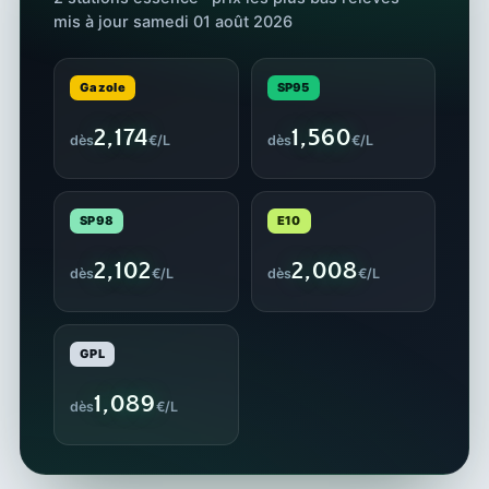
mis à jour samedi 01 août 2026
Gazole
SP95
2,174
1,560
dès
€/L
dès
€/L
SP98
E10
2,102
2,008
dès
€/L
dès
€/L
GPL
1,089
dès
€/L