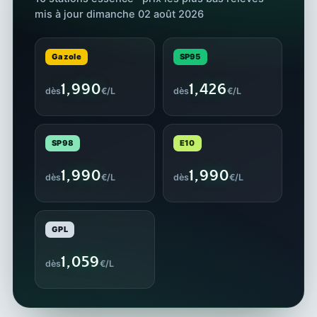
mis à jour dimanche 02 août 2026
Gazole
SP95
1,990
1,426
dès
€/L
dès
€/L
SP98
E10
1,990
1,990
dès
€/L
dès
€/L
GPL
1,059
dès
€/L