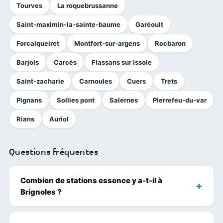
Tourves
La roquebrussanne
Saint-maximin-la-sainte-baume
Garéoult
Forcalqueiret
Montfort-sur-argens
Rocbaron
Barjols
Carcès
Flassans sur issole
Saint-zacharie
Carnoules
Cuers
Trets
Pignans
Sollies pont
Salernes
Pierrefeu-du-var
Rians
Auriol
Questions fréquentes
Combien de stations essence y a-t-il à
Brignoles ?