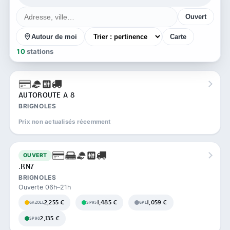
Ouvert
Autour de moi
Carte
10
stations
AUTOROUTE A 8
BRIGNOLES
Prix non actualisés récemment
OUVERT
.RN7
BRIGNOLES
Ouverte 06h–21h
2,255 €
1,485 €
1,059 €
GAZOLE
SP95
GPL
2,135 €
SP98