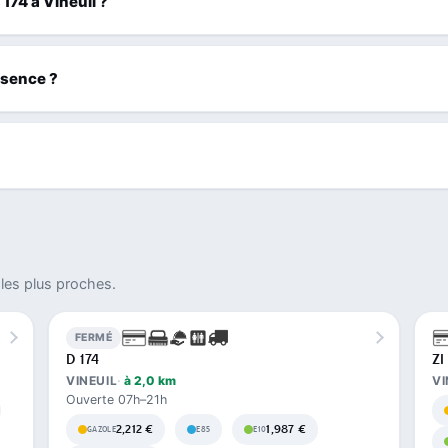
 174 à Vineuil ?
ssence ?
les plus proches.
FERMÉ
D 174
ZI
VINEUIL
à 2,0 km
VI
Ouverte 07h–21h
2,212 €
1,987 €
GAZOLE
E85
E10