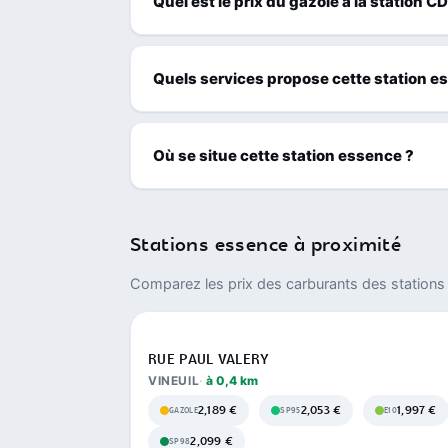
Quel est le prix du gazole à la station CD
Quels services propose cette station e
Où se situe cette station essence ?
Stations essence à proximité
Comparez les prix des carburants des stations 
RUE PAUL VALERY
VINEUIL
à 0,4 km
2,189 €
2,053 €
1,997 €
GAZOLE
SP95
E10
2,099 €
SP98