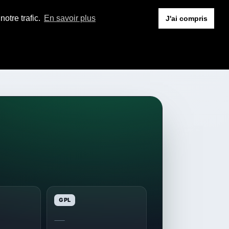
otre trafic.
En savoir plus
J'ai compris
GPL
—