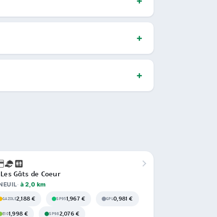
 Les Gâts de Coeur
NEUIL
à 2,0 km
2,188 €
1,967 €
0,981 €
GAZOLE
SP95
GPL
1,998 €
2,076 €
E10
SP98