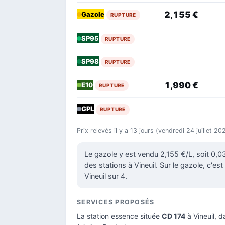
2,155 €
Gazole
RUPTURE
SP95
RUPTURE
SP98
RUPTURE
1,990 €
E10
RUPTURE
GPL
RUPTURE
Prix relevés il y a 13 jours (vendredi 24 juillet 2
Le gazole y est vendu 2,155 €/L, soit 0,
des stations à Vineuil. Sur le gazole, c'est
Vineuil sur 4.
SERVICES PROPOSÉS
La station essence située
CD 174
à Vineuil, d