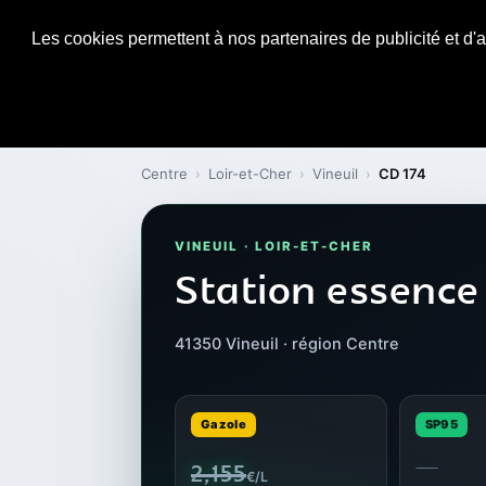
Les cookies permettent à nos partenaires de publicité et d'a
Centre
›
Loir-et-Cher
›
Vineuil
›
CD 174
VINEUIL · LOIR-ET-CHER
Station essence 
41350 Vineuil · région Centre
Gazole
SP95
—
2,155
€/L