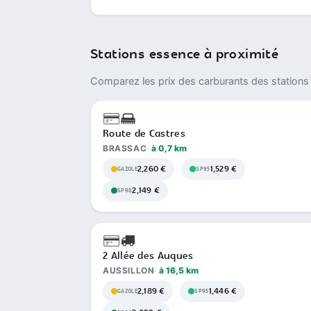
Stations essence à proximité
Comparez les prix des carburants des stations 
Route de Castres
BRASSAC
à 0,7 km
2,260 €
1,529 €
GAZOLE
SP95
2,149 €
SP98
2 Allée des Auques
AUSSILLON
à 16,5 km
2,189 €
1,446 €
GAZOLE
SP95