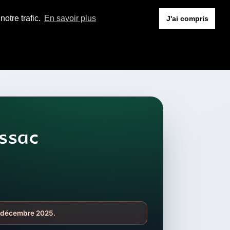
otre trafic.
En savoir plus
J'ai compris
ssac
23 décembre 2025.