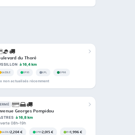
ulevard du Thoré
USSILLON
à 16,4 km
GAZOLE
SP95
GPL
SP98
ix non actualisés récemment
FERMÉ
avenue Georges Pompidou
ASTRES
à 16,8 km
verte 08h–19h
2,204 €
2,015 €
1,996 €
GAZOLE
SP95
E10