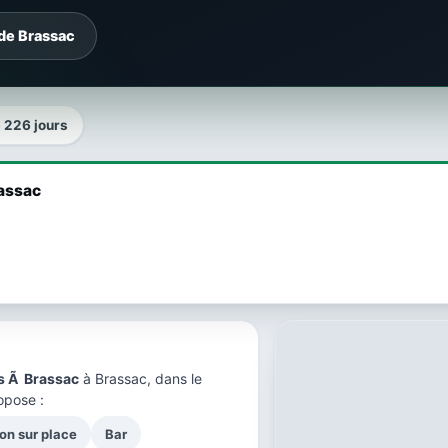
 de Brassac
 a 226 jours
rassac
s Ã Brassac
à Brassac, dans le
opose :
on sur place
Bar