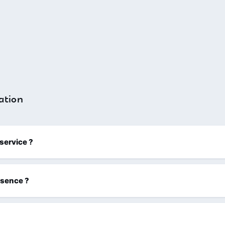
ation
 service ?
ssence ?