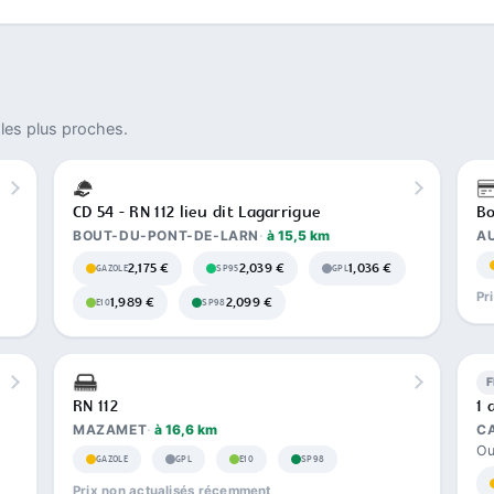
les plus proches.
CD 54 - RN 112 lieu dit Lagarrigue
Bo
BOUT-DU-PONT-DE-LARN
à 15,5 km
A
2,175 €
2,039 €
1,036 €
GAZOLE
SP95
GPL
Pr
1,989 €
2,099 €
E10
SP98
RN 112
1 
MAZAMET
à 16,6 km
C
Ou
GAZOLE
GPL
E10
SP98
Prix non actualisés récemment