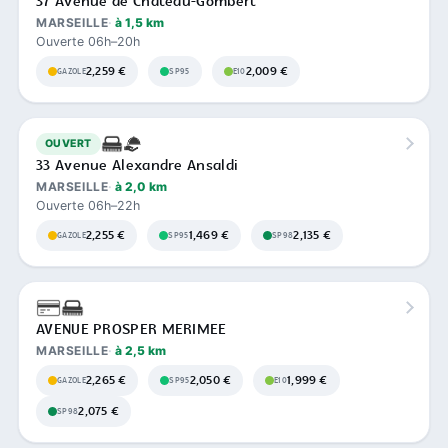
37 Avenue de Château-Gombert
MARSEILLE
à 1,5 km
Ouverte 06h–20h
2,259 €
2,009 €
GAZOLE
SP95
E10
OUVERT
33 Avenue Alexandre Ansaldi
MARSEILLE
à 2,0 km
Ouverte 06h–22h
2,255 €
1,469 €
2,135 €
GAZOLE
SP95
SP98
AVENUE PROSPER MERIMEE
MARSEILLE
à 2,5 km
2,265 €
2,050 €
1,999 €
GAZOLE
SP95
E10
2,075 €
SP98