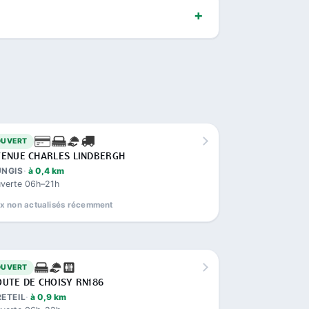
OUVERT
VENUE CHARLES LINDBERGH
UNGIS
à 0,4 km
verte 06h–21h
ix non actualisés récemment
OUVERT
UTE DE CHOISY RN186
ETEIL
à 0,9 km