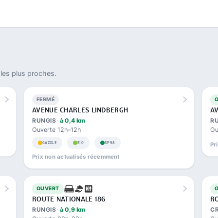
les plus proches.
FERMÉ
AVENUE CHARLES LINDBERGH
A
RUNGIS
à 0,4 km
R
Ouverte 12h–12h
Ou
GAZOLE
E10
SP98
Pr
Prix non actualisés récemment
OUVERT
ROUTE NATIONALE 186
RO
RUNGIS
à 0,9 km
CR