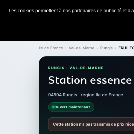
Les cookies permettent à nos partenaires de publicité et d'a
Ile de France
›
Val-de-Marne
›
Rungis
›
FRUILE
RUNGIS · VAL-DE-MARNE
Station essence
94594 Rungis · région Ile de France
Ouvert maintenant
Cette station n'a pas transmis de prix réc