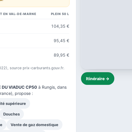
T EN VAL-DE-MARNE
PLEIN 50 L
104,35 €
95,45 €
89,95 €
022), source prix-carburants.gouv.fr.
Itinéraire →
E DU VIADUC CP50
à Rungis, dans
France), propose :
ité supérieure
Douches
ge
Vente de gaz domestique