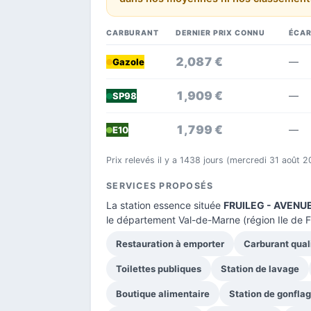
CARBURANT
DERNIER PRIX CONNU
ÉCAR
2,087 €
—
Gazole
1,909 €
—
SP98
1,799 €
—
E10
Prix relevés il y a 1438 jours (mercredi 31 août 2
SERVICES PROPOSÉS
La station essence située
FRUILEG - AVENU
le
département Val-de-Marne
(région Ile de 
Restauration à emporter
Carburant qual
Toilettes publiques
Station de lavage
Boutique alimentaire
Station de gonfla