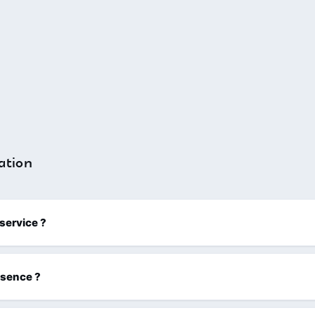
ation
 service ?
ssence ?