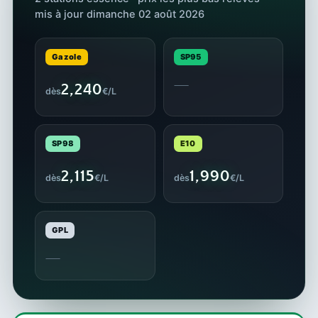
mis à jour dimanche 02 août 2026
Gazole
SP95
—
2,240
dès
€/L
SP98
E10
2,115
1,990
dès
€/L
dès
€/L
GPL
—