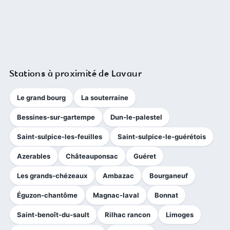
Stations à proximité de Lavaur
Le grand bourg
La souterraine
Bessines-sur-gartempe
Dun-le-palestel
Saint-sulpice-les-feuilles
Saint-sulpice-le-guérétois
Azerables
Châteauponsac
Guéret
Les grands-chézeaux
Ambazac
Bourganeuf
Éguzon-chantôme
Magnac-laval
Bonnat
Saint-benoît-du-sault
Rilhac rancon
Limoges