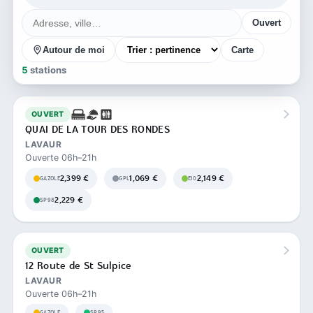
Ouvert
Autour de moi
Carte
5
stations
OUVERT
QUAI DE LA TOUR DES RONDES
LAVAUR
Ouverte 06h–21h
2,399 €
1,069 €
2,149 €
GAZOLE
GPL
E10
2,229 €
SP98
OUVERT
12 Route de St Sulpice
LAVAUR
Ouverte 06h–21h
GAZOLE
SP95