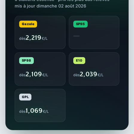
mis à jour dimanche 02 août 2026
Gazole
SP95
—
2,219
dès
€/L
SP98
E10
2,109
2,039
dès
€/L
dès
€/L
GPL
1,069
dès
€/L