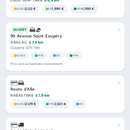
LISLE-SUR-TARN
à 4,4 km
2,122 €
1,990 €
1,990 €
GAZOLE
E10
SP98
OUVERT
90 Avenue Saint-Exupéry
GAILLAC
à 7,5 km
Ouverte 07h–19h
GAZOLE
SP95
E85
SP98
Prix non actualisés récemment
Route d'Albi
RABASTENS
à 7,9 km
2,129 €
2,023 €
GAZOLE
SP95
E85