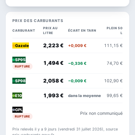
PRIX DES CARBURANTS
PRIX AU
PLEIN 50
CARBURANT
ÉCART EN TARN
LITRE
L
2,223 €
111,15 €
+0,009 €
Gazole
SP95
1,494 €
74,70 €
−0,336 €
RUPTURE
2,058 €
102,90 €
−0,009 €
SP98
1,993 €
99,65 €
dans la moyenne
E10
GPL
Prix non communiqué
RUPTURE
Prix relevés il y a 9 jours (vendredi 31 juillet 2026), source
prix-carburants.gouv.fr.