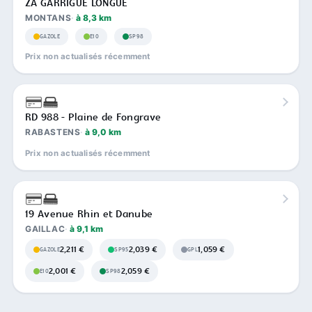
ZA GARRIGUE LONGUE
MONTANS
à 8,3 km
GAZOLE
E10
SP98
Prix non actualisés récemment
RD 988 - Plaine de Fongrave
RABASTENS
à 9,0 km
Prix non actualisés récemment
19 Avenue Rhin et Danube
GAILLAC
à 9,1 km
2,211 €
2,039 €
1,059 €
GAZOLE
SP95
GPL
2,001 €
2,059 €
E10
SP98