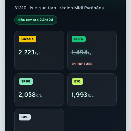
81310 Lisle-sur-tarn · région Midi Pyrénées
Automate 24h/24
Gazole
SP95
2,223
1,494
€/L
€/L
EN RUPTURE
SP98
E10
2,058
1,993
€/L
€/L
GPL
—