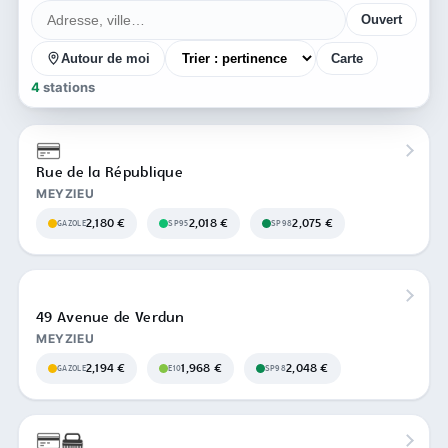
Ouvert
Autour de moi
Carte
4
stations
Rue de la République
MEYZIEU
2,180 €
2,018 €
2,075 €
GAZOLE
SP95
SP98
49 Avenue de Verdun
MEYZIEU
2,194 €
1,968 €
2,048 €
GAZOLE
E10
SP98