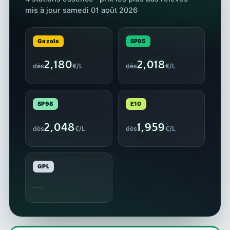
mis à jour samedi 01 août 2026
Gazole
SP95
2,180
2,018
dès
€/L
dès
€/L
SP98
E10
2,048
1,959
dès
€/L
dès
€/L
GPL
—