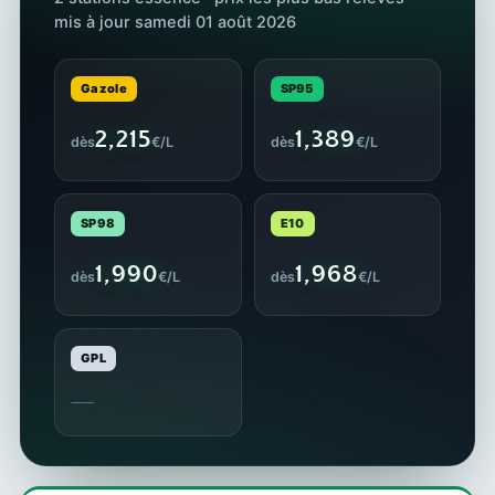
mis à jour samedi 01 août 2026
Gazole
SP95
2,215
1,389
dès
€/L
dès
€/L
SP98
E10
1,990
1,968
dès
€/L
dès
€/L
GPL
—