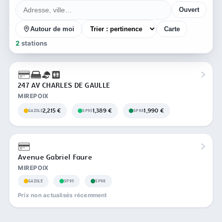
Ouvert
Autour de moi
Carte
2
stations
247 AV CHARLES DE GAULLE
MIREPOIX
2,215 €
1,389 €
1,990 €
GAZOLE
SP95
SP98
Avenue Gabriel Faure
MIREPOIX
GAZOLE
SP95
SP98
Prix non actualisés récemment