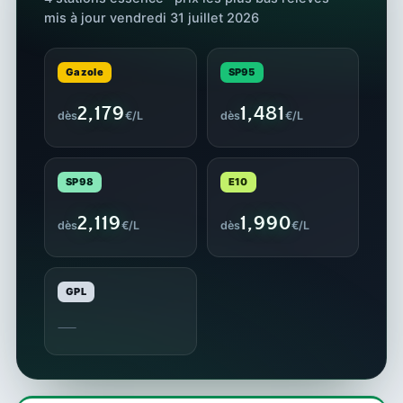
mis à jour vendredi 31 juillet 2026
Gazole
SP95
2,179
1,481
dès
€/L
dès
€/L
SP98
E10
2,119
1,990
dès
€/L
dès
€/L
GPL
—