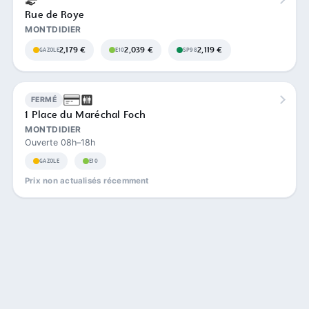
Rue de Roye
MONTDIDIER
2,179 €
2,039 €
2,119 €
GAZOLE
E10
SP98
FERMÉ
1 Place du Maréchal Foch
MONTDIDIER
Ouverte 08h–18h
GAZOLE
E10
Prix non actualisés récemment