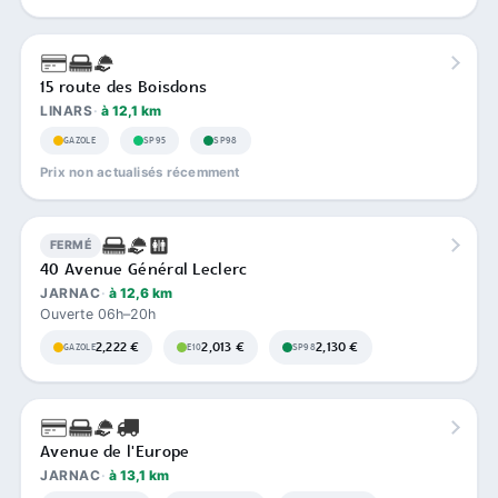
15 route des Boisdons
LINARS
à 12,1 km
GAZOLE
SP95
SP98
Prix non actualisés récemment
FERMÉ
40 Avenue Général Leclerc
JARNAC
à 12,6 km
Ouverte 06h–20h
2,222 €
2,013 €
2,130 €
GAZOLE
E10
SP98
Avenue de l'Europe
JARNAC
à 13,1 km