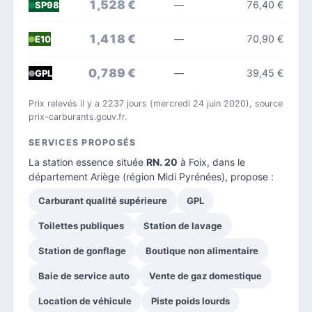
1,528 €
—
76,40 €
SP98
1,418 €
—
70,90 €
E10
0,789 €
—
39,45 €
GPL
Prix relevés il y a 2237 jours (mercredi 24 juin 2020), source
prix-carburants.gouv.fr.
SERVICES PROPOSÉS
La station essence située
RN. 20
à Foix, dans le
département Ariège
(région Midi Pyrénées), propose :
Carburant qualité supérieure
GPL
Toilettes publiques
Station de lavage
Station de gonflage
Boutique non alimentaire
Baie de service auto
Vente de gaz domestique
Location de véhicule
Piste poids lourds