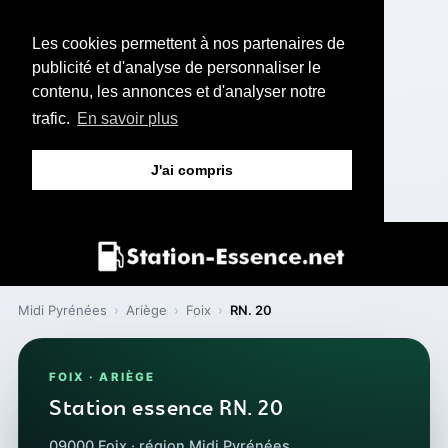
Les cookies permettent à nos partenaires de
publicité et d'analyse de personnaliser le
contenu, les annonces et d'analyser notre
trafic.
En savoir plus
J'ai compris
Midi Pyrénées
›
Ariège
›
Foix
›
RN. 20
FOIX · ARIÈGE
Station essence RN. 20
09000 Foix · région Midi Pyrénées