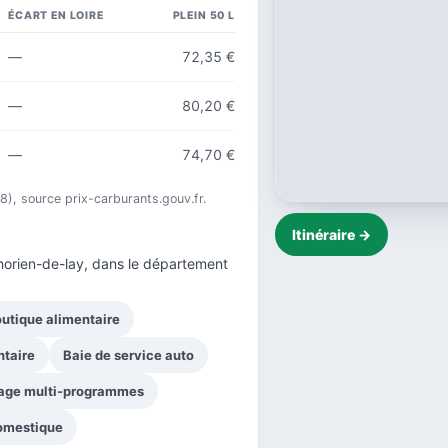
ÉCART EN LOIRE
PLEIN 50 L
—
72,35 €
—
80,20 €
—
74,70 €
18), source prix-carburants.gouv.fr.
Itinéraire →
orien-de-lay, dans le
département
utique alimentaire
ntaire
Baie de service auto
age multi-programmes
domestique