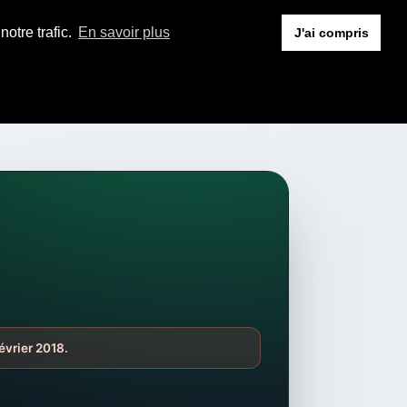
otre trafic.
En savoir plus
J'ai compris
février 2018.