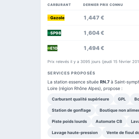
CARBURANT
DERNIER PRIX CONNU
1,447 €
Gazole
1,604 €
SP98
1,494 €
E10
Prix relevés il y a 3095 jours (jeudi 15 février 20
SERVICES PROPOSÉS
La station essence située
RN.7
à Saint-symph
Loire
(région Rhône Alpes), propose :
Carburant qualité supérieure
GPL
Bo
Station de gonflage
Boutique non alime
Piste poids lourds
Automate CB
Lav
Lavage haute-pression
Vente de fioul 