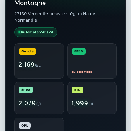
Montagne
27130 Verneuil-sur-avre · région Haute
Normandie
Automate 24h/24
Gazole
SP95
—
2,169
€/L
EN RUPTURE
SP98
E10
2,079
1,999
€/L
€/L
GPL