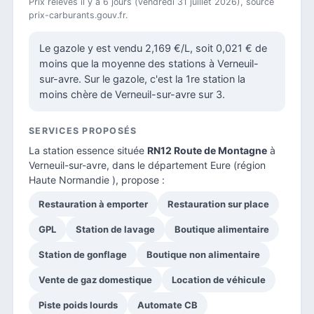
Prix relevés il y a 6 jours (vendredi 31 juillet 2026), source
prix-carburants.gouv.fr.
Le gazole y est vendu 2,169 €/L, soit 0,021 € de
moins que la moyenne des stations à Verneuil-
sur-avre. Sur le gazole, c'est la 1re station la
moins chère de Verneuil-sur-avre sur 3.
SERVICES PROPOSÉS
La station essence située
RN12 Route de Montagne
à
Verneuil-sur-avre, dans le
département Eure
(région
Haute Normandie ), propose :
Restauration à emporter
Restauration sur place
GPL
Station de lavage
Boutique alimentaire
Station de gonflage
Boutique non alimentaire
Vente de gaz domestique
Location de véhicule
Piste poids lourds
Automate CB