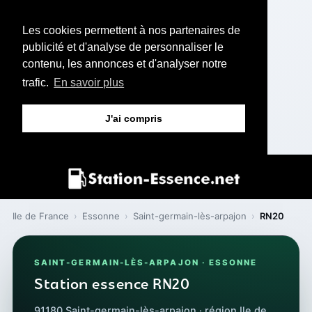
Les cookies permettent à nos partenaires de
publicité et d'analyse de personnaliser le
contenu, les annonces et d'analyser notre
trafic.
En savoir plus
J'ai compris
Ile de France
›
Essonne
›
Saint-germain-lès-arpajon
›
RN20
SAINT-GERMAIN-LÈS-ARPAJON · ESSONNE
Station essence RN20
91180 Saint-germain-lès-arpajon · région Ile de