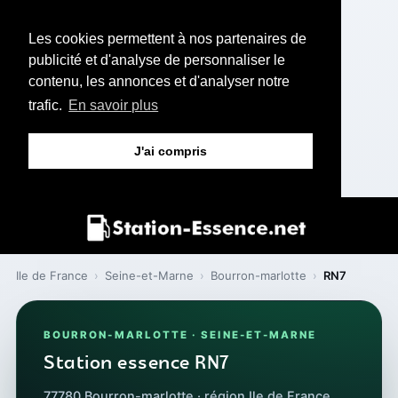
Les cookies permettent à nos partenaires de
publicité et d'analyse de personnaliser le
contenu, les annonces et d'analyser notre
trafic.
En savoir plus
J'ai compris
Ile de France
›
Seine-et-Marne
›
Bourron-marlotte
›
RN7
BOURRON-MARLOTTE · SEINE-ET-MARNE
Station essence RN7
77780 Bourron-marlotte · région Ile de France