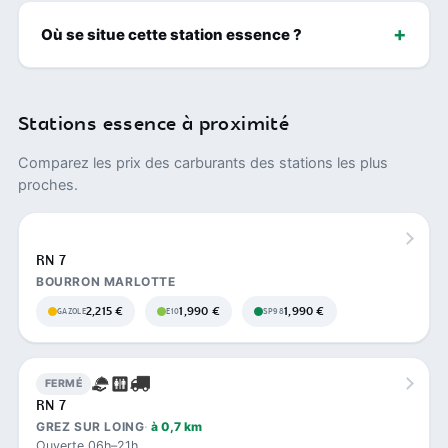
Où se situe cette station essence ?
Stations essence à proximité
Comparez les prix des carburants des stations les plus
proches.
RN 7
BOURRON MARLOTTE
2,215 €
1,990 €
1,990 €
GAZOLE
E10
SP98
FERMÉ
RN 7
GREZ SUR LOING
à 0,7 km
Ouverte 06h–21h