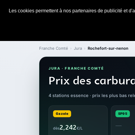
Les cookies permettent à nos partenaires de publicité et d'a
Franche Comté
›
Jura
›
Rochefort-sur-nenon
JURA · FRANCHE COMTÉ
Prix des carbur
4 stations essence · prix les plus bas r
Gazole
SP95
—
2,242
dès
€/L