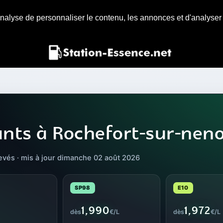
nalyse de personnaliser le contenu, les annonces et d'analyser n
ants à Rochefort-sur-nen
elevés · mis à jour dimanche 02 août 2026
SP98
E10
1,990
1,972
dès
€/L
dès
€/L