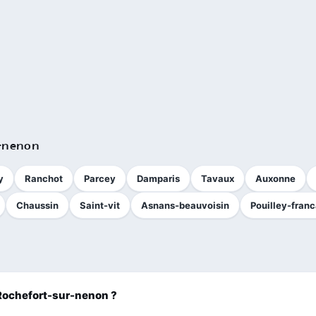
r-nenon
y
Ranchot
Parcey
Damparis
Tavaux
Auxonne
Chaussin
Saint-vit
Asnans-beauvoisin
Pouilley-franc
 Rochefort-sur-nenon ?