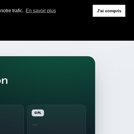
otre trafic.
En savoir plus
J'ai compris
on
GPL
—