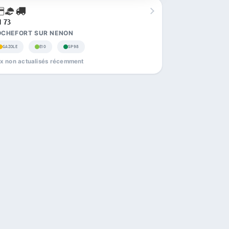
 73
OCHEFORT SUR NENON
GAZOLE
E10
SP98
ix non actualisés récemment