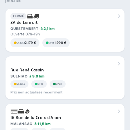
proches.
FERMÉ
ZA de Lenruit
QUESTEMBERT
à 2,1 km
Ouverte 07h–19h
2,179 €
1,990 €
GAZOLE
SP95
Rue René Cassin
SULNIAC
à 9,0 km
GAZOLE
SP95
SP98
Prix non actualisés récemment
16 Rue de la Croix d'Alain
MALANSAC
à 11,5 km