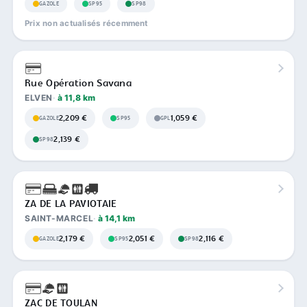
GAZOLE
SP95
SP98
Prix non actualisés récemment
Rue Opération Savana
ELVEN
à 11,8 km
2,209 €
1,059 €
GAZOLE
SP95
GPL
2,139 €
SP98
ZA DE LA PAVIOTAIE
SAINT-MARCEL
à 14,1 km
2,179 €
2,051 €
2,116 €
GAZOLE
SP95
SP98
ZAC DE TOULAN