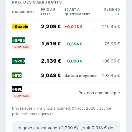
PRIX DES CARBURANTS
PRIX AU
ÉCART À
PLEIN 50
CARBURANT
LITRE
QUESTEMBERT
L
2,209 €
110,45 €
+0,013 €
Gazole
SP95
1,519 €
75,95 €
−0,354 €
RUPTURE
2,139 €
106,95 €
−0,020 €
SP98
2,049 €
102,45 €
dans la moyenne
E10
GPL
Prix non communiqué
RUPTURE
Prix relevés il y a 6 jours (samedi 01 août 2026), source
prix-carburants.gouv.fr.
Le gazole y est vendu 2,209 €/L, soit 0,013 € de