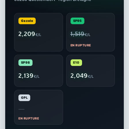
Gazole
SP95
2,209
1,519
€/L
€/L
EN RUPTURE
SP98
E10
2,139
2,049
€/L
€/L
GPL
—
EN RUPTURE