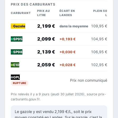
PRIX DES CARBURANTS
PRIX AU
ÉCART EN
PLEIN 50
CARBURANT
LITRE
LANDES
L
2,199 €
109,95 €
dans la moyenne
Gazole
2,099 €
104,95 €
+0,193 €
SP95
2,139 €
106,95 €
+0,030 €
SP98
2,059 €
102,95 €
+0,028 €
E10
GPL
Prix non communiqué
RUPTURE
Prix relevés il y a 9 jours (jeudi 30 juillet 2026), source prix-
carburants.gouv.fr.
Le gazole y est vendu 2,199 €/L, soit le prix
moyen constaté en Landes. Sur le gazole, c'est la