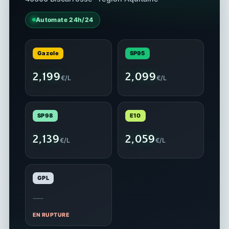
Automate 24h/24
Gazole
SP95
2,199
2,099
€/L
€/L
SP98
E10
2,139
2,059
€/L
€/L
GPL
—
EN RUPTURE