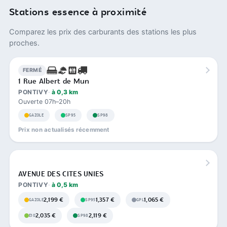
Stations essence à proximité
Comparez les prix des carburants des stations les plus
proches.
FERMÉ
1 Rue Albert de Mun
PONTIVY
à 0,3 km
Ouverte 07h–20h
GAZOLE
SP95
SP98
Prix non actualisés récemment
AVENUE DES CITES UNIES
PONTIVY
à 0,5 km
2,199 €
1,357 €
1,065 €
GAZOLE
SP95
GPL
2,035 €
2,119 €
E10
SP98