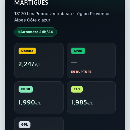
MARTIGUES
13170 Les Pennes-mirabeau · région Provence
Alpes Côte d'azur
Automate 24h/24
Gazole
SP95
—
2,247
€/L
EN RUPTURE
SP98
E10
1,990
1,985
€/L
€/L
GPL