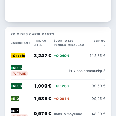
PRIX DES CARBURANTS
PRIX AU
ÉCART À LES
PLEIN 50
CARBURANT
LITRE
PENNES-MIRABEAU
L
2,247 €
112,35 €
−0,049 €
Gazole
SP95
Prix non communiqué
RUPTURE
1,990 €
99,50 €
−0,125 €
SP98
1,985 €
99,25 €
+0,081 €
E10
GPL
0,976 €
48,80 €
dans la moyenne